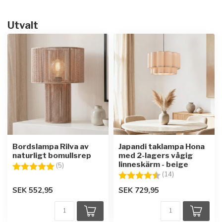
Utvalt
Bordslampa Rilva av
Japandi taklampa Hona
naturligt bomullsrep
med 2-lagers vågig
linneskärm - beige
Betyg:
5.0 utav 5 stjärnor
(5)
Betyg:
4.9 utav 5 stjär
(14)
SEK 552,95
SEK 729,95