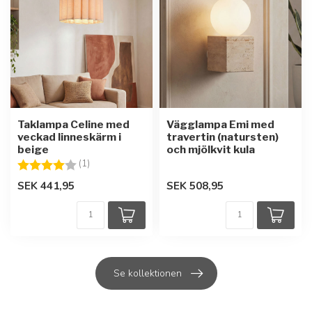
Taklampa Celine med
Vägglampa Emi med
veckad linneskärm i
travertin (natursten)
beige
och mjölkvit kula
Betyg:
4.0 utav 5 stjärnor
(1)
SEK 441,95
SEK 508,95
Se kollektionen