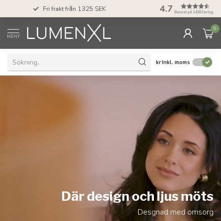
50 dagars ångerrä
4.7
Fri frakt från 1325 SEK
Klarna
Baserat på 24393 betyg
0
MENY
kr
Inkl. moms
Där design och ljus möts
Desgnad med omsorg