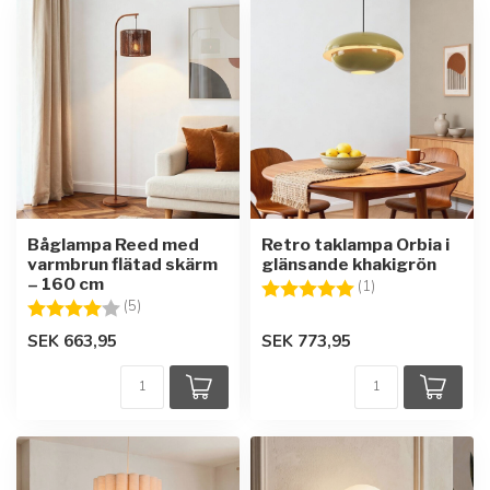
Båglampa Reed med
Retro taklampa Orbia i
varmbrun flätad skärm
glänsande khakigrön
– 160 cm
Betyg:
5.0 utav 5 stjärn
(1)
Betyg:
4.0 utav 5 stjärnor
(5)
SEK 663,95
SEK 773,95