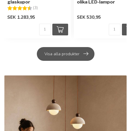
glaskupor
olika LED-lampor
Betyg:
4.7 utav 5 stjärnor
(3)
SEK 1.283,95
SEK 530,95
Visa alla produkter