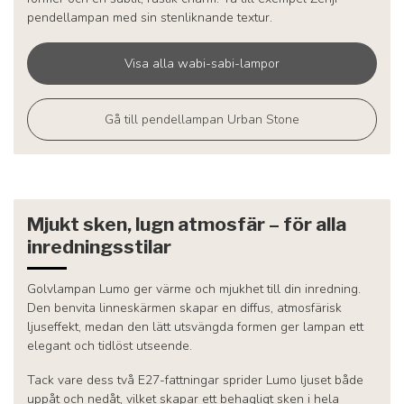
pendellampan med sin stenliknande textur.
Visa alla wabi-sabi-lampor
Gå till pendellampan Urban Stone
Mjukt sken, lugn atmosfär – för alla
inredningsstilar
Golvlampan Lumo ger värme och mjukhet till din inredning.
Den benvita linneskärmen skapar en diffus, atmosfärisk
ljuseffekt, medan den lätt utsvängda formen ger lampan ett
elegant och tidlöst utseende.
Tack vare dess två E27-fattningar sprider Lumo ljuset både
uppåt och nedåt, vilket skapar ett behagligt sken i hela