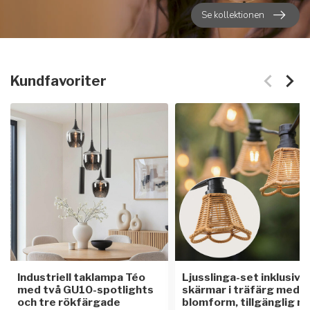
Se kollektionen
Kundfavoriter
Industriell taklampa Téo
Ljusslinga-set inklusive
med två GU10-spotlights
skärmar i träfärg med
och tre rökfärgade
blomform, tillgänglig m