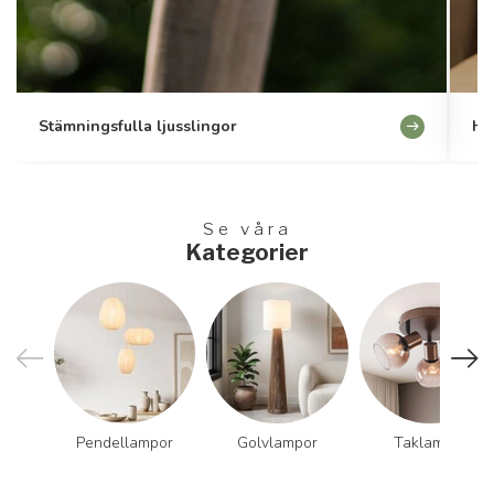
Stämningsfulla ljusslingor
Hå
Se våra
Kategorier
Pendellampor
Golvlampor
Taklampor