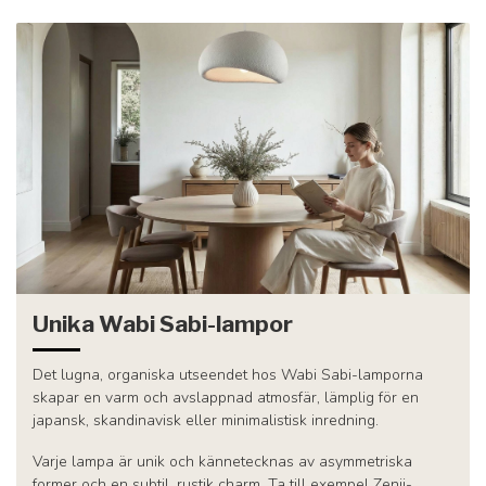
Unika Wabi Sabi-lampor
Det lugna, organiska utseendet hos Wabi Sabi-lamporna
skapar en varm och avslappnad atmosfär, lämplig för en
japansk, skandinavisk eller minimalistisk inredning.
Varje lampa är unik och kännetecknas av asymmetriska
former och en subtil, rustik charm. Ta till exempel Zenji-