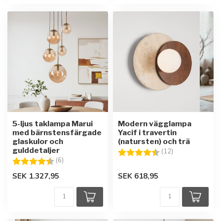
5-ljus taklampa Marui
Modern vägglampa
med bärnstensfärgade
Yacif i travertin
glaskulor och
(natursten) och trä
gulddetaljer
Betyg:
4.4 utav 5 stjär
(12)
Betyg:
4.8 utav 5 stjärnor
(6)
SEK 1.327,95
SEK 618,95