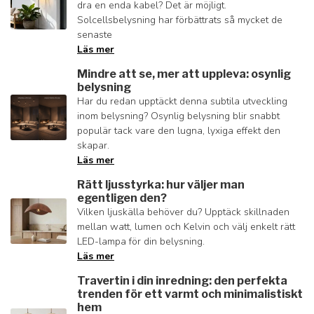
dra en enda kabel? Det är möjligt.
Solcellsbelysning har förbättrats så mycket de
senaste
Läs mer
Mindre att se, mer att uppleva: osynlig
belysning
Har du redan upptäckt denna subtila utveckling
inom belysning? Osynlig belysning blir snabbt
populär tack vare den lugna, lyxiga effekt den
skapar.
Läs mer
Rätt ljusstyrka: hur väljer man
egentligen den?
Vilken ljuskälla behöver du? Upptäck skillnaden
mellan watt, lumen och Kelvin och välj enkelt rätt
LED-lampa för din belysning.
Läs mer
Travertin i din inredning: den perfekta
trenden för ett varmt och minimalistiskt
hem