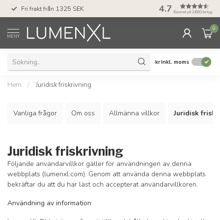
50 dagars ångerrä
4.7
Fri frakt från 1325 SEK
Klarna
Baserat på 24393 betyg
0
MENY
kr
Inkl. moms
Hem
/
Juridisk friskrivning
Vanliga frågor
Om oss
Allmänna villkor
Juridisk frisk
Juridisk friskrivning
Följande användarvillkor gäller för användningen av denna
webbplats (lumenxl.com). Genom att använda denna webbplats
bekräftar du att du har läst och accepterat användarvillkoren.
Användning av information