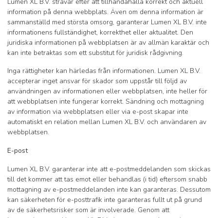
Lumen XL B.V. strävar efter att tillhandahålla korrekt och aktuell
information på denna webbplats. Även om denna information är
sammanställd med största omsorg, garanterar Lumen XL B.V. inte
informationens fullständighet, korrekthet eller aktualitet. Den
juridiska informationen på webbplatsen är av allmän karaktär och
kan inte betraktas som ett substitut för juridisk rådgivning.
Inga rättigheter kan härledas från informationen. Lumen XL B.V.
accepterar inget ansvar för skador som uppstår till följd av
användningen av informationen eller webbplatsen, inte heller för
att webbplatsen inte fungerar korrekt. Sändning och mottagning
av information via webbplatsen eller via e-post skapar inte
automatiskt en relation mellan Lumen XL B.V. och användaren av
webbplatsen.
E-post
Lumen XL B.V. garanterar inte att e-postmeddelanden som skickas
till det kommer att tas emot eller behandlas (i tid) eftersom snabb
mottagning av e-postmeddelanden inte kan garanteras. Dessutom
kan säkerheten för e-posttrafik inte garanteras fullt ut på grund
av de säkerhetsrisker som är involverade. Genom att