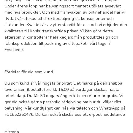
Under årens lopp har belysningssortimentet utökats avsevärt
med nya produkter. Och med framväxten av onlinehandel har vi
flyttat vårt fokus till direktförsäljning till konsumenter och
slutkunder. Kvalitet är av yttersta vikt för oss och vi erbjuder den
kvaliteten till konkurrenskraftiga priser. Vi kan göra detta
eftersom vi kontrollerar hela kedjan: från produktdesign och
fabriksproduktion till packning av ditt paket i vårt lager i
Enschede.
Fördelar för dig som kund
Du som kund är vår högsta prioritet. Det märks på den snabba
leveransen (beställt före kl. 15:00 på vardagar skickas nästa
arbetsdag). Du får 50 dagars ångerrätt och returer är gratis. Vi
ger dig också gärna personlig rådgivning om hur du väljer rätt
belysning. Vår kundtjänst kan nås via telefon och WhatsApp på
+31852250476. Du kan också skicka oss ett e-postmeddelande
Historia