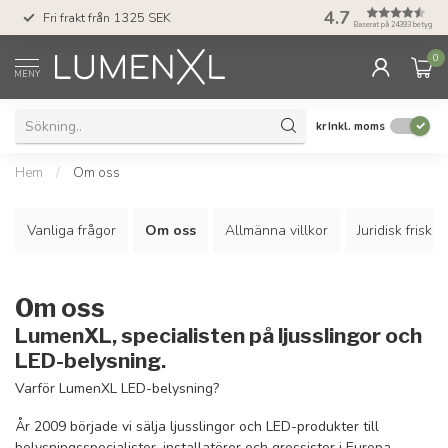
50 dagars ångerrä
4.7
Fri frakt från 1325 SEK
Klarna
Baserat på 24393 betyg
0
MENY
kr
Inkl. moms
Hem
/
Om oss
Vanliga frågor
Om oss
Allmänna villkor
Juridisk friskri
Om oss
LumenXL, specialisten på ljusslingor och
LED-belysning.
Varför LumenXL LED-belysning?
År 2009 började vi sälja ljusslingor och LED-produkter till
belysningsspecialister, installatörer och grossister i Europa.