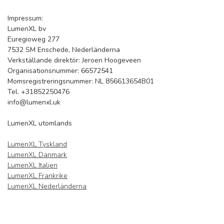
Impressum:
LumenXL bv
Euregioweg 277
7532 SM Enschede, Nederländerna
Verkställande direktör: Jeroen Hoogeveen
Organisationsnummer: 66572541
Momsregistreringsnummer: NL 856613654B01
Tel. +31852250476
info@lumenxl.uk
LumenXL utomlands
LumenXL Tyskland
LumenXL Danmark
LumenXL Italien
LumenXL Frankrike
LumenXL Nederländerna